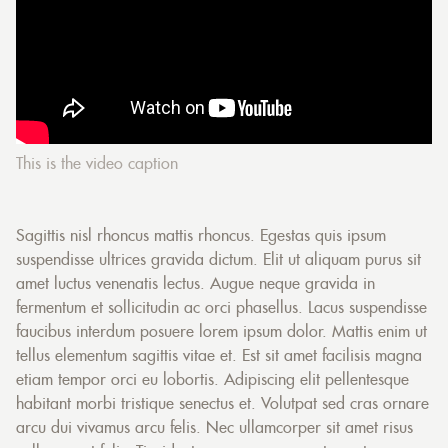
This is the video caption
Sagittis nisl rhoncus mattis rhoncus. Egestas quis ipsum
suspendisse ultrices gravida dictum. Elit ut aliquam purus sit
amet luctus venenatis lectus. Augue neque gravida in
fermentum et sollicitudin ac orci phasellus. Lacus suspendisse
faucibus interdum posuere lorem ipsum dolor. Mattis enim ut
tellus elementum sagittis vitae et. Est sit amet facilisis magna
etiam tempor orci eu lobortis. Adipiscing elit pellentesque
habitant morbi tristique senectus et. Volutpat sed cras ornare
arcu dui vivamus arcu felis. Nec ullamcorper sit amet risus