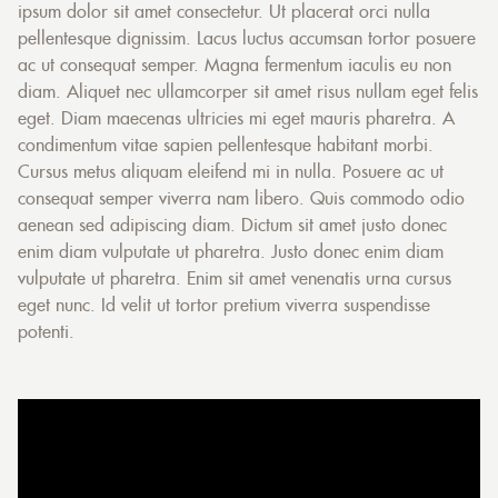
ipsum dolor sit amet consectetur. Ut placerat orci nulla
pellentesque dignissim. Lacus luctus accumsan tortor posuere
ac ut consequat semper. Magna fermentum iaculis eu non
diam. Aliquet nec ullamcorper sit amet risus nullam eget felis
eget. Diam maecenas ultricies mi eget mauris pharetra. A
condimentum vitae sapien pellentesque habitant morbi.
Cursus metus aliquam eleifend mi in nulla. Posuere ac ut
consequat semper viverra nam libero. Quis commodo odio
aenean sed adipiscing diam. Dictum sit amet justo donec
enim diam vulputate ut pharetra. Justo donec enim diam
vulputate ut pharetra. Enim sit amet venenatis urna cursus
eget nunc. Id velit ut tortor pretium viverra suspendisse
potenti.